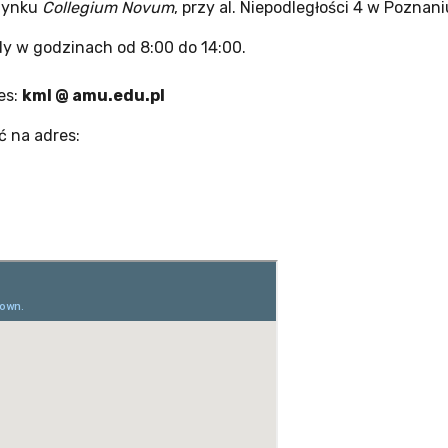
udynku
Collegium Novum
, przy al. Niepodległości 4 w Poznani
dy w godzinach od 8:00 do 14:00.
es:
kml @ amu.edu.pl
ć na adres: